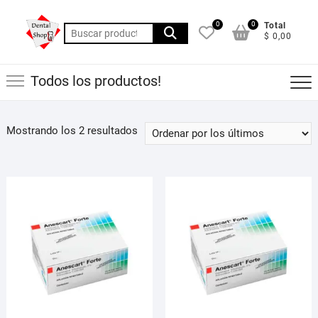
Saltar
al
0
0
Total
Buscar
$ 0,00
contenido
por:
Todos los productos!
Ordenado
Mostrando los 2 resultados
por
los
últimos