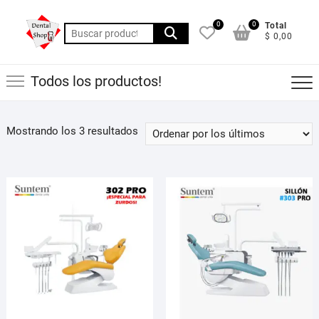
Saltar
al
0
0
Total
Buscar
$ 0,00
contenido
por:
Todos los productos!
Ordenado
Mostrando los 3 resultados
por
los
últimos