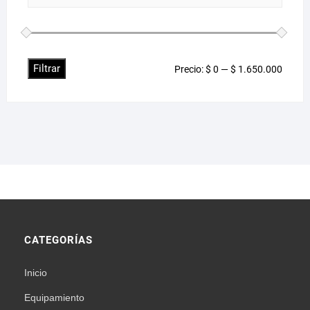
Filtrar
Precio
Precio
Precio:
$ 0
—
$ 1.650.000
mínim
máxim
CATEGORÍAS
Inicio
Equipamiento