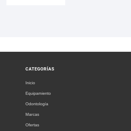
era:
es:
$ 12.500,00.
$ 11.850,00.
CATEGORÍAS
Inicio
Equipamiento
Odontología
Marcas
Ofertas