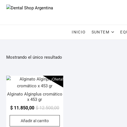
Saltar
al
contenido
INICIO
SUNTEM
EQ
Mostrando el único resultado
¡Oferta!
Alginato Alginplus cromático
x 453 gr
El
El
$
11.850,00
$
12.500,00
precio
precio
Añadir al carrito
original
actual