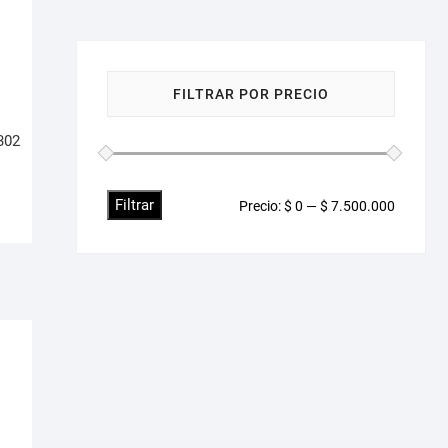
FILTRAR POR PRECIO
302
!
Filtrar
Precio
Precio
Precio:
$ 0
—
$ 7.500.000
mínimo
máximo