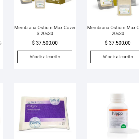
Membrana Ostium Max Cover
Membrana Ostium Max C
S 20×30
20×30
El
El
0
$
37.500,00
$
37.500,00
precio
precio
Añadir al carrito
Añadir al carrito
original
actual
era:
es:
$ 150.000,00.
$ 138.000,00.