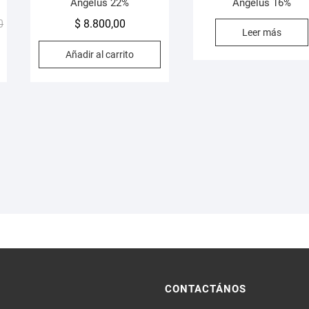
Angelus 22%
Angelus 16%
El
El
0
$
8.800,00
Leer más
precio
precio
Añadir al carrito
original
actual
era:
es:
$ 159.960,00.
$ 135.000,00.
CONTACTÁNOS