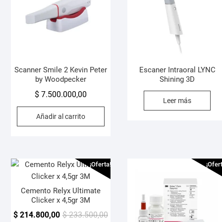
Scanner Smile 2 Kevin Peter
Escaner Intraoral LYNC
by Woodpecker
Shining 3D
$
7.500.000,00
Leer más
Añadir al carrito
¡Oferta!
¡Ofer
Cemento Relyx Ultimate
Clicker x 4,5gr 3M
El
El
$
214.800,00
$
233.500,00