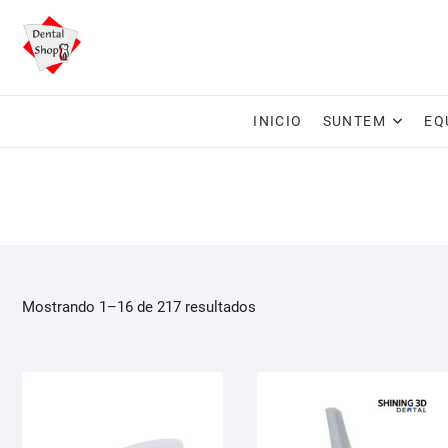
Saltar
al
contenido
INICIO
SUNTEM
EQ
Ordenado
Mostrando 1–16 de 217 resultados
por
los
últimos