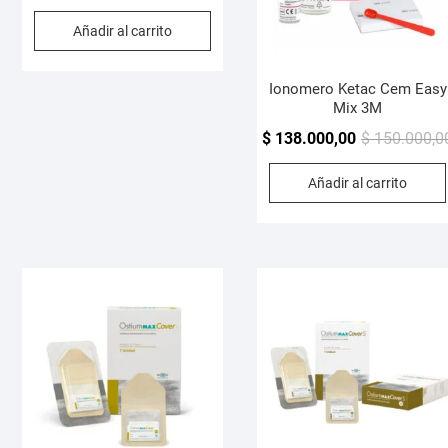
precio
precio
Añadir al carrito
original
actual
era:
es:
$ 233.500,00.
$ 214.800,00.
Ionomero Ketac Cem Easy
Mix 3M
$
138.000,00
$
150.000,0
Añadir al carrito