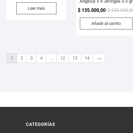
Angelus x 4 Jeringas 0.5 gr
Leer más
$
135.000,00
$
159.960,0
Añadir al carrito
1
2
3
4
…
12
13
14
→
CATEGORÍAS